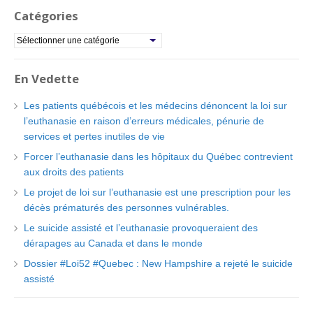
Catégories
C
a
t
En Vedette
é
g
Les patients québécois et les médecins dénoncent la loi sur
o
l’euthanasie en raison d’erreurs médicales, pénurie de
r
services et pertes inutiles de vie
i
Forcer l’euthanasie dans les hôpitaux du Québec contrevient
e
aux droits des patients
s
Le projet de loi sur l’euthanasie est une prescription pour les
décès prématurés des personnes vulnérables.
Le suicide assisté et l’euthanasie provoqueraient des
dérapages au Canada et dans le monde
Dossier #Loi52 #Quebec : New Hampshire a rejeté le suicide
assisté