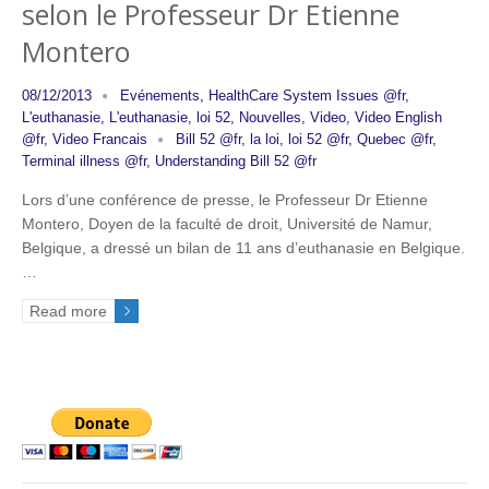
selon le Professeur Dr Etienne
Montero
08/12/2013
Evénements
,
HealthCare System Issues @fr
,
L'euthanasie
,
L'euthanasie
,
loi 52
,
Nouvelles
,
Video
,
Video English
@fr
,
Video Francais
Bill 52 @fr
,
la loi
,
loi 52 @fr
,
Quebec @fr
,
Terminal illness @fr
,
Understanding Bill 52 @fr
Lors d’une conférence de presse, le Professeur Dr Etienne
Montero, Doyen de la faculté de droit, Université de Namur,
Belgique, a dressé un bilan de 11 ans d’euthanasie en Belgique.
…
Read more